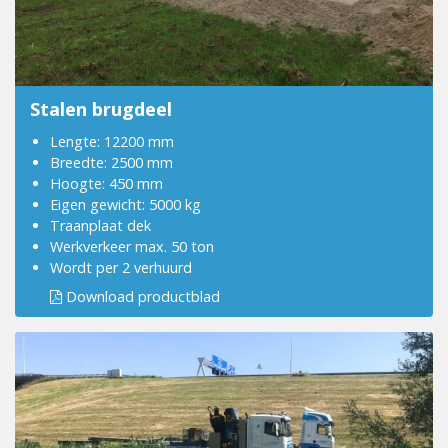
Stalen brugdeel
Lengte: 12200 mm
Breedte: 2500 mm
Hoogte: 450 mm
Eigen gewicht: 5000 kg
Traanplaat dek
Werkverkeer max. 50 ton
Wordt per 2 verhuurd
Download productblad