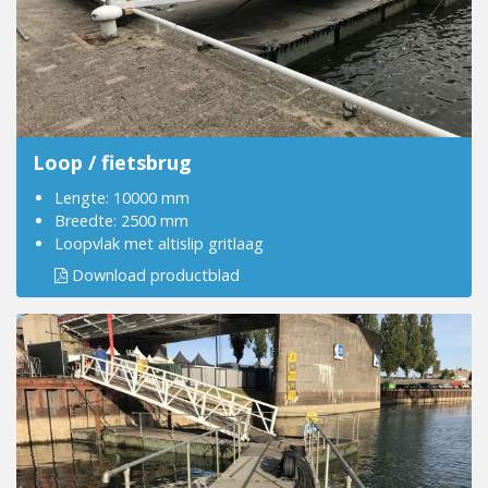
Loop / fietsbrug
Lengte: 10000 mm
Breedte: 2500 mm
Loopvlak met altislip gritlaag
Download productblad