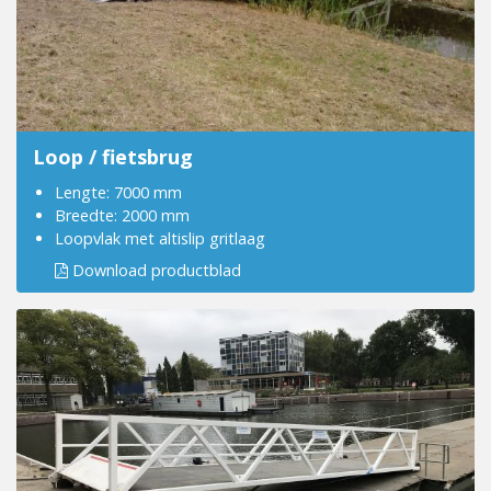
Loop / fietsbrug
Lengte: 7000 mm
Breedte: 2000 mm
Loopvlak met altislip gritlaag
Download productblad